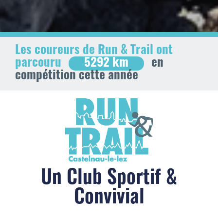
Les coureurs de
Run & Trail
ont
parcouru
5292 km
en
compétition cette année
Un Club Sportif &
Convivial