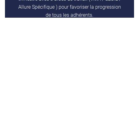
Allure Spécifique ) pour favoriser la progression
de tous les adhérents.
A la fin de chaque trimestre une course est
proposée aux adhérents afin de valider la
progression et de partager tous ensemble le
plaisir de courir
Mardi > 18.45 à 20.15 Stade du Crès
Jeudi > 18.45 à 20.15 Stade du Crès
Samedi > 8.30 – 9.00 Parking du parcours sportif
Le planning précis des séances est disponible
dans le Calendrier